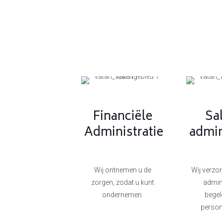
Financiële
Sa
Administratie
admin
Wij ontnemen u de
Wij verzo
zorgen, zodat u kunt
admini
ondernemen.
begel
person