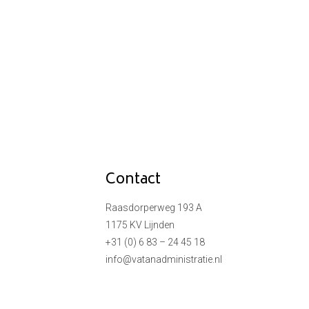
Contact
Raasdorperweg 193 A
1175 KV Lijnden
+31 (0) 6 83 – 24 45 18
info@vatanadministratie.nl