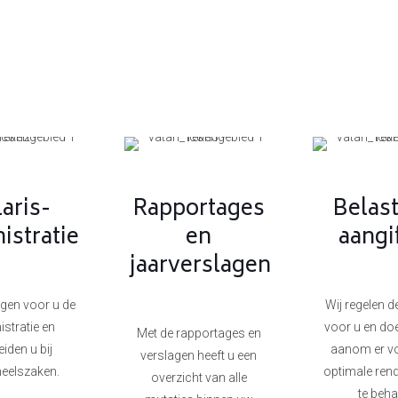
laris-
Rapportages
Belas
istratie
en
aangi
jaarverslagen
rgen voor u de
Wij regelen d
stratie en
voor u en doe
Met de rapportages en
eiden u bij
aanom er vo
verslagen heeft u een
eelszaken.
optimale ren
overzicht van alle
te beha