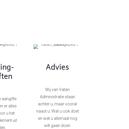
ting-
Advies
ften
Wij van Vatan
Administratie staan
e aangifte
achter u, maar vooral
n er alles
naast u. Wat u ook doet
or u het
en wat u allemaal nog
dement uit
wilt gaan doen.
len.