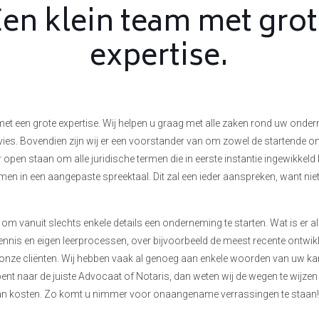
en klein team met gro
expertise.
 met een grote expertise. Wij helpen u graag met alle zaken rond uw onder
dvies. Bovendien zijn wij er een voorstander van om zowel de startende
pen staan om alle juridische termen die in eerste instantie ingewikkeld 
rmen in een aangepaste spreektaal. Dit zal een ieder aanspreken, want ni
 om vanuit slechts enkele details een onderneming te starten. Wat is er a
nnis en eigen leerprocessen, over bijvoorbeeld de meest recente ontwikke
n onze cliënten. Wij hebben vaak al genoeg aan enkele woorden van uw ka
ent naar de juiste Advocaat of Notaris, dan weten wij de wegen te wijzen
 gaan kosten. Zo komt u nimmer voor onaangename verrassingen te staan!