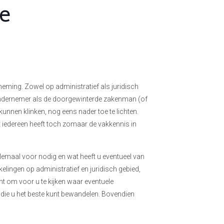
te
neming. Zowel op administratief als juridisch
 ondernemer als de doorgewinterde zakenman (of
kunnen klinken, nog eens nader toe te lichten.
et iedereen heeft toch zomaar de vakkennis in
llemaal voor nodig en wat heeft u eventueel van
lingen op administratief en juridisch gebied,
nt om voor u te kijken waar eventuele
 die u het beste kunt bewandelen. Bovendien